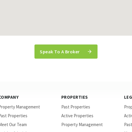
Speak To A Broker
COMPANY
PROPERTIES
LE
Property Management
Past Properties
Pro
Past Properties
Active Properties
Acti
Meet Our Team
Property Management
Past