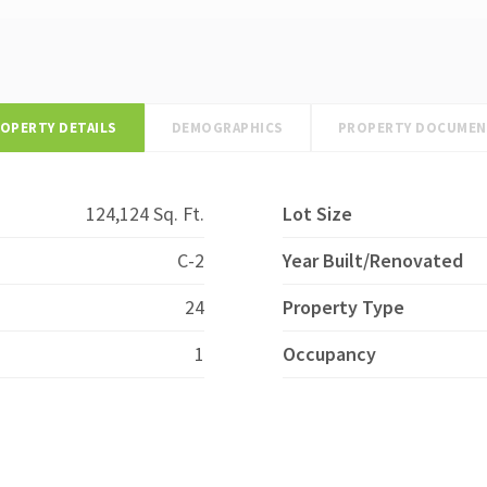
OPERTY DETAILS
DEMOGRAPHICS
PROPERTY DOCUME
124,124 Sq. Ft.
Lot Size
C-2
Year Built/Renovated
24
Property Type
1
Occupancy