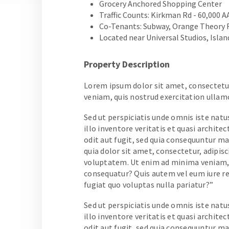
Grocery Anchored Shopping Center
Traffic Counts: Kirkman Rd - 60,000 
Co-Tenants: Subway, Orange Theory F
Located near Universal Studios, Isla
Property Description
Lorem ipsum dolor sit amet, consectetur
veniam, quis nostrud exercitation ullam
Sed ut perspiciatis unde omnis iste na
illo inventore veritatis et quasi archit
odit aut fugit, sed quia consequuntur m
quia dolor sit amet, consectetur, adipi
voluptatem. Ut enim ad minima veniam, q
consequatur? Quis autem vel eum iure re
fugiat quo voluptas nulla pariatur?”
Sed ut perspiciatis unde omnis iste na
illo inventore veritatis et quasi archit
odit aut fugit, sed quia consequuntur m