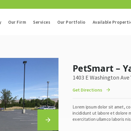
y
Our Firm
Services
Our Portfolio
Available Properti
PetSmart – 
1403 E Washington Ave
Get Directions
Lorem ipsum dolor sit amet, co
incididunt ut labore et dolore
exercitation ullamco laboris ni