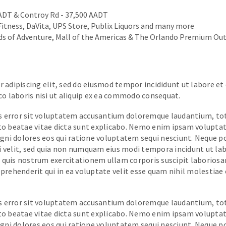
AADT & Controy Rd - 37,500 AADT
itness, DaVita, UPS Store, Publix Liquors and many more
nds of Adventure, Mall of the Americas & The Orlando Premium Ou
 adipiscing elit, sed do eiusmod tempor incididunt ut labore e
co laboris nisi ut aliquip ex ea commodo consequat.
tus error sit voluptatem accusantium doloremque laudantium, t
ecto beatae vitae dicta sunt explicabo. Nemo enim ipsam volupta
agni dolores eos qui ratione voluptatem sequi nesciunt. Neque 
sci velit, sed quia non numquam eius modi tempora incidunt ut 
uis nostrum exercitationem ullam corporis suscipit laboriosam
prehenderit qui in ea voluptate velit esse quam nihil molestiae
tus error sit voluptatem accusantium doloremque laudantium, t
ecto beatae vitae dicta sunt explicabo. Nemo enim ipsam volupta
agni dolores eos qui ratione voluptatem sequi nesciunt. Neque 