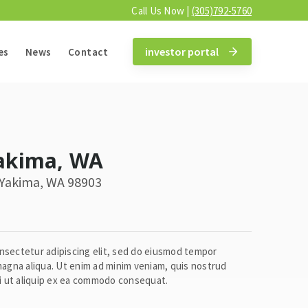
Call Us Now |
(305)792-5760
investor portal
es
News
Contact
Yakima, WA
 Yakima, WA 98903
nsectetur adipiscing elit, sed do eiusmod tempor
 magna aliqua. Ut enim ad minim veniam, quis nostrud
si ut aliquip ex ea commodo consequat.