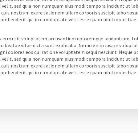
sci velit, sed quia non numquam eius modi tempora incidunt ut 
uis nostrum exercitationem ullam corporis suscipit laboriosam
prehenderit qui in ea voluptate velit esse quam nihil molestiae
tus error sit voluptatem accusantium doloremque laudantium, t
ecto beatae vitae dicta sunt explicabo. Nemo enim ipsam volupta
agni dolores eos qui ratione voluptatem sequi nesciunt. Neque 
sci velit, sed quia non numquam eius modi tempora incidunt ut 
uis nostrum exercitationem ullam corporis suscipit laboriosam
prehenderit qui in ea voluptate velit esse quam nihil molestiae